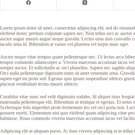
Lorem ipsum dolor sit amet, consectetur adipiscing elit, sed do eiusmo
eleifend donec pretium vulputate sapien nec. Non tellus orci ac auctor a
auctor augue mauris augue neque gravida. Lectus urna duis convallis con
iaculis urna id. Bibendum at varius vel pharetra vel turpis nunc eget.
Auctor neque vitae tempus quam pellentesque nec. Ut lectus arcu bibend
tempor commodo ullamcorper a. Viverra maecenas accumsan lacus vel fa
semper auctor. Et sollicitudin ac orci phasellus. Sapien nec sagittis 
Orci nulla pellentesque dignissim enim sit amet venenatis urna. Gravida
sapien eget mi proin sed. Egestas quis ipsum suspendisse ultrices gravi
placerat vestibulum lectus mauris ultrices.
Curabitur vitae nunc sed velit dignissim sodales. Id aliquet risus feugi
malesuada pellentesque elit. Bibendum ut tristique et egestas. Et netu
Scelerisque felis imperdiet proin fermentum leo vel orci porta non. Luct
posuere morbi. Elementum nisi quis eleifend quam adipiscing vitae proin sa
habitasse. Risus commodo viverra maecenas accumsan lacus vel facilisis v
Adipiscing elit ut aliquam purus. At risus viverra adipiscing at in tel