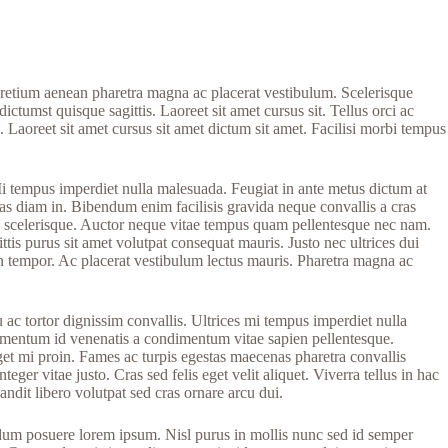
 pretium aenean pharetra magna ac placerat vestibulum. Scelerisque
ctumst quisque sagittis. Laoreet sit amet cursus sit. Tellus orci ac
 Laoreet sit amet cursus sit amet dictum sit amet. Facilisi morbi tempus
i tempus imperdiet nulla malesuada. Feugiat in ante metus dictum at
 diam in. Bibendum enim facilisis gravida neque convallis a cras
is scelerisque. Auctor neque vitae tempus quam pellentesque nec nam.
is purus sit amet volutpat consequat mauris. Justo nec ultrices dui
in tempor. Ac placerat vestibulum lectus mauris. Pharetra magna ac
 ac tortor dignissim convallis. Ultrices mi tempus imperdiet nulla
ndimentum id venenatis a condimentum vitae sapien pellentesque.
eget mi proin. Fames ac turpis egestas maecenas pharetra convallis
ger vitae justo. Cras sed felis eget velit aliquet. Viverra tellus in hac
ndit libero volutpat sed cras ornare arcu dui.
erdum posuere lorem ipsum. Nisl purus in mollis nunc sed id semper