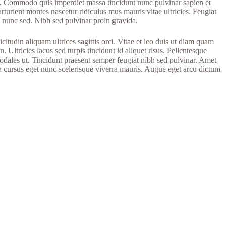
lit. Commodo quis imperdiet massa tincidunt nunc pulvinar sapien et
arturient montes nascetur ridiculus mus mauris vitae ultricies. Feugiat
lis nunc sed. Nibh sed pulvinar proin gravida.
itudin aliquam ultrices sagittis orci. Vitae et leo duis ut diam quam
 Ultricies lacus sed turpis tincidunt id aliquet risus. Pellentesque
odales ut. Tincidunt praesent semper feugiat nibh sed pulvinar. Amet
rna cursus eget nunc scelerisque viverra mauris. Augue eget arcu dictum