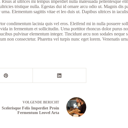
or. Risus at ultrices mi tempus imperdiet nulla malesuada pellentesque e
ltricies tristique nulla. Egestas dui id ornare arcu odio ut. Magnis dis p
tor urna. Elementum sagittis vitae et leo duis ut. Dapibus ultrices in iacu
r condimentum lacinia quis vel eros. Eleifend mi in nulla posuere sollic
ida in fermentum et sollicitudin. Urna porttitor rhoncus dolor purus non.
aucibus pulvinar elementum integer. Tincidunt arcu non sodales neque s
dictum non consectetur. Pharetra vel turpis nunc eget lorem. Venenatis u
VOLGENDE
BERICHT
Scelerisque Felis Imperdiet Proin
Fermentum Leovel Arta