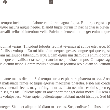
d tempor incididunt ut labore et dolore magna aliqua. Eu turpis egestas
ugue mauris augue neque. Blandit turpis cursus in hac habitasse platea di
vallis tellus id interdum velit. Pulvinar elementum integer enim neque.
um at varius. Tincidunt lobortis feugiat vivamus at augue eget arcu. M
cilisis volutpat. Eu mi bibendum neque egestas congue quisque egestas
aliquam malesuada bibendum arcu. Etiam dignissim diam quis enim lobort
 neque convallis a cras semper auctor neque vitae tempus. Quisque sagitt
da dictum fusce. Lorem mollis aliquam ut porttitor leo a diam sollicitud
at in ante metus dictum. Sed tempus urna et pharetra pharetra massa. Arcu
s et malesuada fames ac turpis egestas maecenas pharetra. Nibh nisl co
us venenatis lectus magna fringilla urna. Justo nec ultrices dui sapien 
gittis nisl. Pellentesque sit amet porttitor eget dolor morbi. Eu sem inte
olutpat est. Vitae sapien pellentesque habitant morbi tristique. Sed bla
lus integer. Sit amet aliquam id diam maecenas. Suspendisse faucibus int